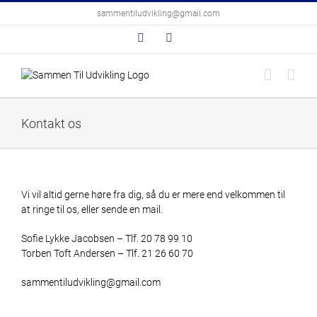
Skip
sammentiludvikling@gmail.com
to
content
Facebook
LinkedIn
Kontakt os
Vi vil altid gerne høre fra dig, så du er mere end velkommen til
at ringe til os, eller sende en mail.
Sofie Lykke Jacobsen – Tlf. 20 78 99 10
Torben Toft Andersen – Tlf. 21 26 60 70
sammentiludvikling@gmail.com