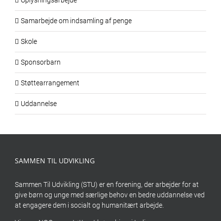
Oplysningsarbejde
Samarbejde om indsamling af penge
Skole
Sponsorbarn
Støttearrangement
Uddannelse
SAMMEN TIL UDVIKLING
Sammen Til Udvikling (STU) er en forening, der arbejder for at
give børn og unge med særlige behov en bedre uddannelse ved
at engagere dem i socialt og humanitært arbejde.