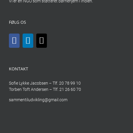
Vi er en NGO som støtteret børnehjem i Indien.
FØLG OS
KONTAKT
Sofie Lykke Jacobsen – Tlf. 20 78 99 10
Torben Toft Andersen – Tlf. 21 26 60 70
sammentiludvikling@gmail.com