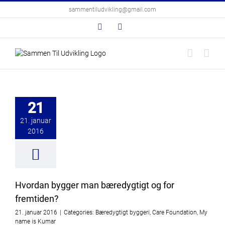
Skip
sammentiludvikling@gmail.com
to
content
Facebook
LinkedIn
an bygger man
ygtigt og for
21
remtiden?
tigt byggeri
Care
21. januar
tion
My name is
2016
Kumar
Hvordan bygger man bæredygtigt og for
fremtiden?
21. januar 2016
|
Categories:
Bæredygtigt byggeri
,
Care Foundation
,
My
name is Kumar